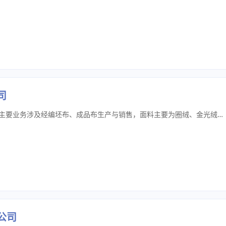
司
公司立足于湖州市南浔区达三十年，主要业务涉及经编坯布、成品布生产与销售，面料主要为圈绒、金光绒、丝光绒、仿棉绒、氨纶超柔、奥利等。可接受订制，有需要可致电咨询。
公司