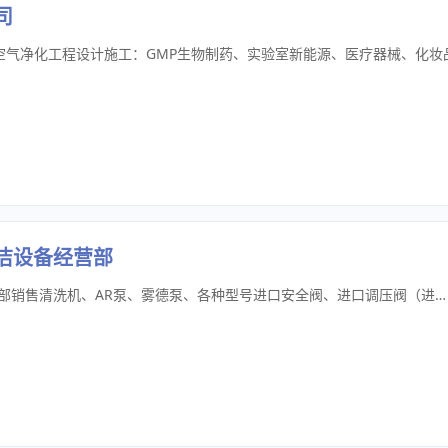
司
洁设备经营部
天津市武清区鑫茂通达清洁设备经营部销售清洗机、AR泵、雾德泵、各种型号进口安全阀、进口调压阀（进口平衡阀）、进口压力调节阀（进口流量控制阀）、气控稳压阀、进口旋转喷头及各种类型的配件。天津市武清区鑫茂通达清洁设备经营部位于天津市武清区，生产定制高压清洗机，可根据不同应用需求定制生产不同规格清洗机，压力200-1000不等，可用于多种行业的高压清洗、清洗油污、清洗漆面、清洗表面锈迹、带电清洗、高空清洗、社区道路清洗、社区下水疏通、道路清洗、桥梁清洗、（鸡舍、猪舍、牛舍）清洗、油田清洗机、钢厂清洗机、水刀、模具清洗、毛刺清洗、高压热水机、柴油清洗机、树皮清洗、海产品养殖桩清洗、高压清洗砂箱、洁净清洗机、龙门、高压水射流实验等。天津市武清区鑫茂通达清洁设备经营部提供非标清洗机定制服务高压清洗机定制服务高压清洗机配件销售服务