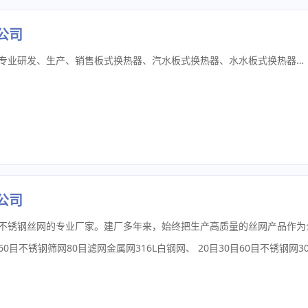
公司
苏州赫普斯换热设备有限公司是一家专业研发、生产、销售板式换热器、汽水板式换热器、水水板式换热器、水水板式换热机组、换热器板片和换热器密封垫片的节能科技企业。2003年，赫普斯从板片配套和密封垫片的生产，创新性地研发设计出了符合节能标准体系的板式换热器。2006年，以密封垫片更换为基础的配套产品，满足了客户和市场的需求。2008年，随着科技节能政策的出台，板式换热器自动恒温无人职守领域形成了巨大的市场需求。公司紧扣创新主题，及时确立换热器，可以中国造！”的发展目标。围绕这一目标，公司研发团队适时开发了自动无人职守换热器——板式换热机组。该产品运用范围广泛，弥补了特殊工矿对温度苛刻的要求，填补了市场的空白！ 十年的专业积淀和不断创新，在板式换热器领域内，赫普斯集团一直致力于板型的性能测试、研发和应用，已形成设计、制造、实验、模具制造及生产的一套完整的生产研发体系。在提高板式换热器的传热性能方面，我们引进了德国、瑞典等国外技术，取得重要进展，开发的产品有深通道、浅通道、冷凝、蒸发、自由流、不等通道及胶垫免粘等几大系列八十余种板型，可满足不同用户工况条件的要求，特殊工况可根据客户要求专门设计制造。 在快速发展、瞬息万变的今天，赫普斯依靠产品自身的核心优势，逐步完善了中国市场的销售网络。依据完善的管理体质，探索客户认可的服务，赢得了社会各界的赞誉和好评。我们始终将秉承板式换热器行业内的优良传统，努力将赫普斯打造成国内换热器行业中生产规模、设备进、配套齐全的生产型企业。将产品、服务、价格”的原则，愿和国内外各行业用户加强合作，把我国的板式换热器研发、生产和应用推向高水平。 赫普斯愿景： 专业、广受尊重，具有影响力的换热设备制造商
公司
0目60目不锈钢筛网80目滤网金属网316L白钢网
、
20目30目60目不锈钢网300