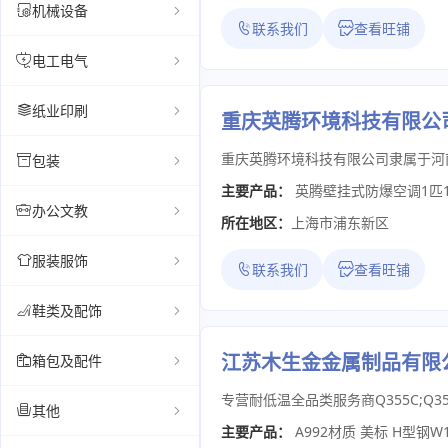
机械设备
联系我们
查看旺铺
电工电气
纸业印刷
重庆英腾环境科技有限公
包装
主要产品：
英腾壁挂式防爆空调1匹1
办公文教
所在地区：
上海市浦东新区
服装服饰
联系我们
查看旺铺
鞋类及配饰
江苏木生金金属制品有限
箱包及配件
其他
主要产品：
A992材质 美标 H型钢W1