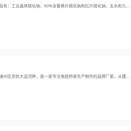
山西益德诚化工科技有限公司主营产品有：工业晶体硫化钠、60%含量黄片硫化钠和红片硫化钠、五水和九水硫化钠以及纯度高达96%以上的无水硫化钠，年产销5万余吨，可满足各行业的生产需求。专业的生产设备和技术人才，确保产品品质稳定，高质量的硫化钠在，选矿、印染、工程塑料、橡胶、硅胶、医药中间体、硫化染料、化学清洗剂、农药、皮革脱毛剂、金属处理、环保水处理等领域中，发挥了高效能作用，并与二十多家高科技企业建立了长期稳定的合作关系，欢迎各界友商，洽谈合作。
北京京运伟业电缆桥架厂位于北京市通州区京杭大运河畔，是一家专注电缆桥架生产制作的品牌厂家，从建厂至今已有20余载，标准桥架产品包括槽式桥架、梯式桥架、托盘式桥架、组装式桥架、大跨距桥架、镀锌桥架、防火桥架、喷塑桥架、网格桥架、金属线槽等，公司荣获京津冀地区优质桥架厂家等多项荣誉。我厂通过ISO9001：2015质量体系认证，公司拥有多名工程师和技术员，技术雄厚设备先进，产品型号齐全，主要生产金属桥架、电器箱、竖井柜体等，也可为特殊用户加工制作各类钣金、金属结构产品。高标准的产品质量、具有竞争力的产品价格、高效的生产工期、完善的售后服务是我厂生存和发展的宗旨。北京京运伟业电缆桥架厂生产的电缆桥架，通过北京市技术监督局质量认证，经过北京市产品质量监督检验所检验合格。产品表面处理有电镀锌、热浸镀锌、喷塑、防火、阳极氧化等，包括镀锌板桥架、热浸锌桥架、铝合金桥架、不锈钢桥架、铝合金走线架、角钢走线架、扁钢走线架七大系列产品。