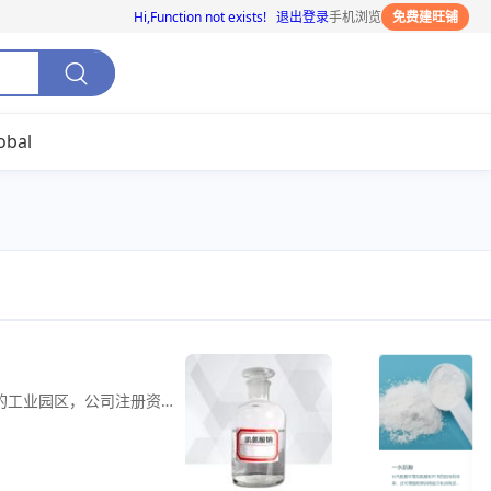
Hi,
Function not exists!
退出登录
手机浏览
免费建旺铺
obal
山东彬海生命科学有限公司成立于2021年9月24日，位于山东省淄博市沂源县重点打造的“强化产业链式集聚”的工业园区，公司注册资本9700万元。行业分类为医药中间体精细化工项目。本项目获得2022年度市重大项目、省“双招双引”重点项目。项目工艺技术具有显著的独创性，其工艺流程(自主知识产权发明专利三项)、技术装备(自主知识产权发明专利三项)、控制水平整体处于国际先进，国内领先，显著具备“专精特新”优势。