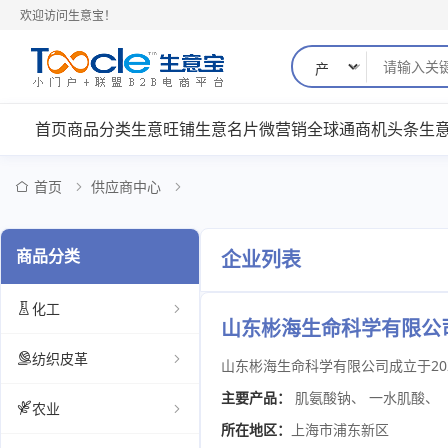
欢迎访问生意宝！
首页
商品分类
生意旺铺
生意名片
微营销
全球通
商机
头条
生
首页
供应商中心
商品分类
企业列表
化工
山东彬海生命科学有限公
纺织皮革
主要产品：
肌氨酸钠
、
一水肌酸
、
农业
所在地区：
上海市浦东新区