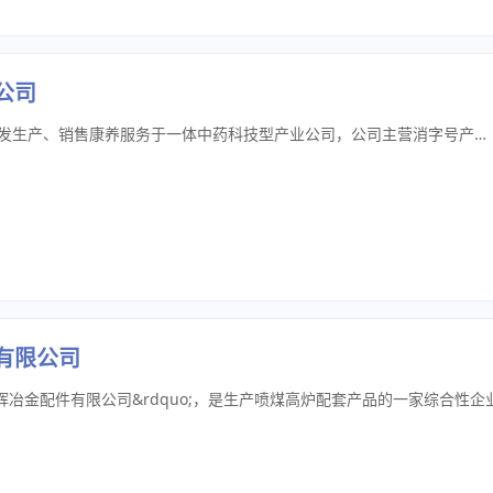
公司
正义堂药业吉林有限公司是一家集研发生产、销售康养服务于一体中药科技型产业公司，公司主营消字号产品OEM代加工生产。脐疗产品、鼻炎夹、护眼液、医用冷敷贴等骨科儿科外用产品的贴牌代加工。产品有草本滴剂、鼻炎夹、祛红血丝护眼液、各类膏药、膏剂、喷剂、乳剂、护眼露、穴位压力刺激贴、导光凝胶、退热贴等外用产品的OEM定制贴牌代加工。 资质齐全，械字号、消字号、健字号、企业标准号等满足不同客户群体需求。 消字号产品OEM贴牌代加工生产 什么是消字号?如何做消字号贴牌代加工?消字号代加工贴牌的优势是什么? 消字号，顾名思义，属于卫生消毒用品范畴，检测指标主要为抑菌、作用。原料符合中国药典、化妆品要求 的绝大部分都可以办理消字号，消字号可以生产的类型有很多，液体、膏、粉、凝胶。（各种抑菌液、抑菌乳膏、抑菌粉、抑菌凝胶、抑菌喷剂）等消字号产品oem贴牌代加工
有限公司