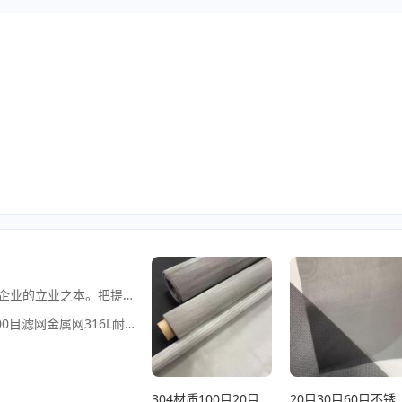
、筛网有限公司是具有二十多年生产不锈钢丝网的专业厂家。建厂多年来，始终把生产高质量的丝网产品作为企业的立业之本。把提高产品质量、提升研发能力作为企业的发展方向。我们专业生产并研发多种不锈钢丝网制品，134铁铬铝网、耐高温铁铬铝网、铁铬铝价格、铁铬铝丝网、255铁铬铝网、铁铬铝筛网、耐高温铁铬铝过滤网、不锈钢网、304材质不锈钢网、316材质不锈钢丝网、筛网不锈钢丝网、304不锈钢过滤网、316材质不锈钢筛网、冲孔网、304冲孔板、筛板、不锈钢冲孔网板、蚀刻网、筛网、金属网、金属网片、黄铜网、紫铜网、磷铜网、编织网等金属丝网及其他金属丝网在同行业产品中，质量始终处于领先水平。广泛用于矿业、航天、石油、化工、食品、医、橡胶、塑料、机械等行业。公司提供：不锈钢网、不锈钢网目数介绍、304不锈钢网材质分类、不锈钢网编制方式以及分类、不锈钢网运输方式、不锈钢网耐酸碱程度、平纹不锈钢网与斜纹不锈钢网区别。铁铬铝筛网参数、铁铬铝网材质含量、铁铬铝网耐高温程度、深受用户好评，深得客户信赖、选择我们是君明智之举，欢迎用户光临垂询，我们希望与广大客户彼此互利，共创辉煌。
目滤网金属网316L耐高温筛网
、
304材质100目20目30目60目不锈钢筛网80目滤网金属网316L白钢网
20目30目60目不锈钢网300目滤网金属