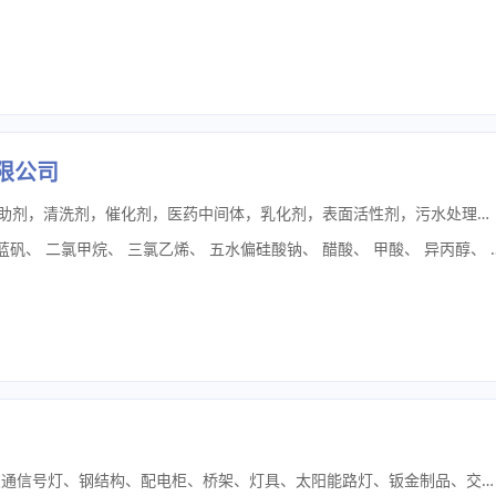
限公司
本公司主营化工原料，有机溶剂涂料助剂，清洗剂，催化剂，医药中间体，乳化剂，表面活性剂，污水处理剂，食品添加剂，有机无机盐等多种原料
蓝矾
、
二氯甲烷
、
三氯乙烯
、
五水偏硅酸钠
、
醋酸
、
甲酸
、
异丙醇
、
生产、销售:路灯、灯杆、监控杆、交通信号灯、钢结构、配电柜、桥架、灯具、太阳能路灯、钣金制品、交通设施、市政设施。(依法须经批准的项目，经相关部门批准后方可开展经营活动)杜久亮侨外（重庆）照明电器厂（Qiaowai (Chongqing) Lighting Electrical Appliance Factory）坐落于山水之城重庆，是一家专注于户外照明电器及道路交通设施研发、生产与销售的企业。工厂依托重庆制造业产业基础与西部物流枢纽优势，深耕市政照明、道路交安领域，为各级市政工程、园区建设、地产配套及交通项目提供从产品设计、定制生产到安装指导的一体化产品服务。主营产品户外照明：路灯、景观灯、庭院灯、太阳能路灯、智慧灯杆交通设施：监控杆件、标志杆、信号灯杆、道路指示标牌道路安防：护栏（波形梁/ 市政隔离护栏）、窨井盖、隔离墩定制加工：按图纸与参数非标定制各类杆件、钣金结构件