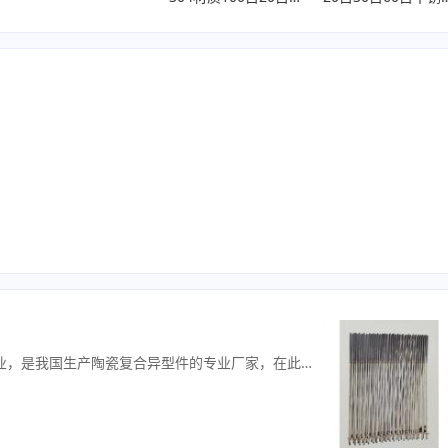
我单位前身是&ldquo;长治高新区京辉冶金配件有限公司&rdquo;，是生产喷煤高炉配套产品的一家综合性企业，是我国生产陶瓷复合异型件的专业厂家，在此行业中排列前茅。 该技术是我公司开发研制的具有国际先进水平的新产品，并在钢研院的协助下推广应用。该产品是利用自蔓延理论制备而成的，是当今新材料制备技术的前沿科学。 公司在2006年获得长治市科技进步应用三等奖。2007年申请成功&ldquo;整体无焊缝减阻耐磨喷煤枪&rdquo;国家专利，2009年申请成功&ldquo;耐磨补气器&rdquo;国家专利,。近几年，公司又加大对研发的投入，在高炉所用的喷枪技术上有了空前的的突破，分别在2019年和2021年申请成功两项国家专利，分别为&ldquo;散热型抗弯耐热喷煤枪&rdquo;和&ldquo;抗弯耐磨喷煤枪&rdquo;，致使喷枪的使用寿命翻倍提高。 同时这些技术广泛应用在其他产品中，如分配器的入煤管和出煤管都采用内衬陶瓷材料，产品的寿命大幅提高。 另外煤粉输送管道的这个中间环节也不可小觑，从分配器到喷枪中间连接的小口径喷煤管道，弯头部位磨损严重，更换频率高，是钢厂的一大难题。而我方生产的一次成型无焊缝耐磨弯头，解决了此项管路上问题。 本公司生产的配套产品还有：弹子阀、枪卡、过滤器、罐底流化器、仓底流化器、锥体流化器、陶瓷复合变径管、弯头及三通等，年生产能力可达到1000T以上。 我公司位于长治市，交通便利。现有职工30名，大专以上学历占职工总数的35%，其中：高级工程师2名，工程师2名，经济师、会计师各1名，主要担负公司管理、市场调研、产品研究开发、质量保证等任务。 我公司本着：&ldquo;质量为本，信誉至上&rdquo;的原则，竭诚为用户服务，真诚欢迎您成为我们永远的朋友。