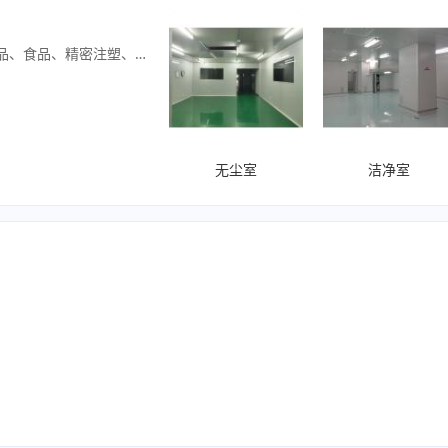
净化工程设计与施工专业10-30万级空气净化工程设计施工：GMP生物制药、实验室新能源、医疗器械、化妆品、食品、精密注塑、微电子、LED/LCD、光电显示、印刷等行业洁净厂房设计/施工/维护。净化设备生产销售风淋室/货淋室、传递窗、钢制门窗、洁净工作台、洁净棚、FFU、高效送风口、洁净衣柜/鞋柜、初/中/高效过滤器净化地板施工环氧树脂地板、环氧树脂防静电地板、PVC净化地板、高架通风地板
无尘室
洁净室