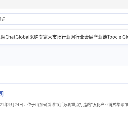
意圈
ChatGlobal
采购专家
大市场
行业网
行业会展
产业链
Toocle Gl
司